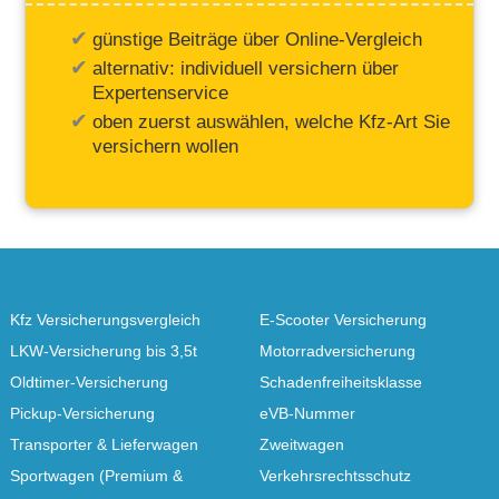
günstige Beiträge über Online-Vergleich
alternativ: individuell versichern über
Expertenservice
oben zuerst auswählen, welche Kfz-Art Sie
versichern wollen
Kfz Versicherungsvergleich
E-Scooter Versicherung
LKW-Versicherung bis 3,5t
Motorradversicherung
Oldtimer-Versicherung
Schadenfreiheitsklasse
Pickup-Versicherung
eVB-Nummer
Transporter & Lieferwagen
Zweitwagen
Sportwagen (Premium &
Verkehrsrechtsschutz