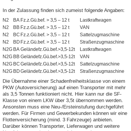
In der Zulassung finden sich zumeist folgende Angaben:
N2
BA
Fz.z.Gü.bef. > 3,5 – 12 t
Lastkraftwagen
N2
BB
Fz.z.Gü.bef. > 3,5 – 12 t
VAN
N2
BC
Fz.z.Gü.bef. > 3,5 – 12 t
Sattelzugmaschine
N2
BD
Fz.z.Gü.bef. > 3,5 – 12 t
Straßenzugmaschine
N2G
BA
Geländefz.Gü.bef.>3,5-12t
Lastkraftwagen
N2G
BB
Geländefz.Gü.bef.>3,5-12t
VAN
N2G
BC
Geländefz.Gü.bef.>3,5-12t
Sattelzugmaschine
N2G
BD
Geländefz.Gü.bef.>3,5-12t
Straßenzugmaschine
Die Übernahme einer Schadenfreiheitsklasse von einem
PKW (Autoversicherung) auf einen Transporter mit mehr
als 3,5 Tonnen funktioniert nicht. Hier kann nur die SF-
Klasse von einem LKW über 3,5t übernommen werden.
Ansonsten muss eine Neu-/Ersteinstufung durchgeführt
werden. Für Firmen und Gewerbekunden können wir eine
Flottenversicherung (mind. 3 Fahrzeuge) anbieten.
Darüber können Transporter, Lieferwagen und weitere