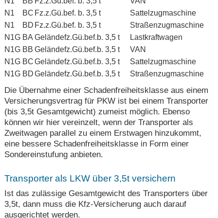
N1
BB
Fz.z.Gü.bef. b. 3,5 t
VAN
N1
BC
Fz.z.Gü.bef. b. 3,5 t
Sattelzugmaschine
N1
BD
Fz.z.Gü.bef. b. 3,5 t
Straßenzugmaschine
N1G
BA
Geländefz.Gü.bef.b. 3,5 t
Lastkraftwagen
N1G
BB
Geländefz.Gü.bef.b. 3,5 t
VAN
N1G
BC
Geländefz.Gü.bef.b. 3,5 t
Sattelzugmaschine
N1G
BD
Geländefz.Gü.bef.b. 3,5 t
Straßenzugmaschine
Die Übernahme einer Schadenfreiheitsklasse aus einem
Versicherungsvertrag für PKW ist bei einem Transporter
(bis 3,5t Gesamtgewicht) zumeist möglich. Ebenso
können wir hier vereinzelt, wenn der Transporter als
Zweitwagen parallel zu einem Erstwagen hinzukommt,
eine bessere Schadenfreiheitsklasse in Form einer
Sondereinstufung anbieten.
Transporter als LKW über 3,5t versichern
Ist das zulässige Gesamtgewicht des Transporters über
3,5t, dann muss die Kfz-Versicherung auch darauf
ausgerichtet werden.