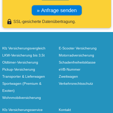
SSL-gesicherte Datenübertragung.
Kfz Versicherungsvergleich
E-Scooter Versicherung
LKW-Versicherung bis 3,5t
Motorradversicherung
Oldtimer-Versicherung
Schadenfreiheitsklasse
Pickup-Versicherung
eVB-Nummer
Transporter & Lieferwagen
Zweitwagen
Sportwagen (Premium &
Verkehrsrechtsschutz
Exoten)
Wohnmobilversicherung
Kfz-Versicherungsservice
Kontakt