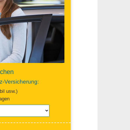
ichen
fz-Versicherung:
il usw.)
ragen