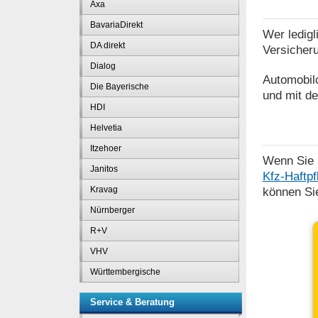
Axa
BavariaDirekt
Wer ledigl
DA direkt
Versicheru
Dialog
Automobilc
Die Bayerische
und mit de
HDI
Helvetia
Itzehoer
Wenn Sie S
Janitos
Kfz-Haftpf
Kravag
können Sie
Nürnberger
R+V
VHV
Württembergische
Service & Beratung