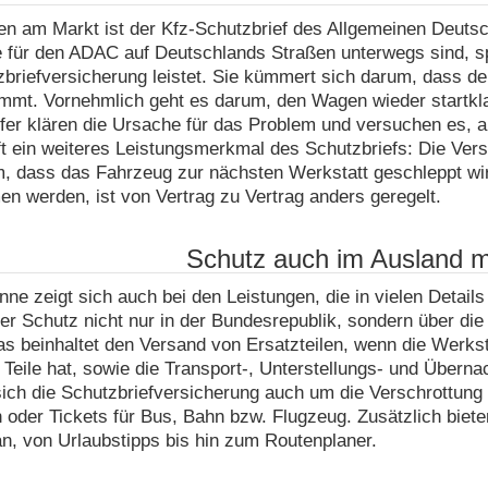
en am Markt ist der Kfz-Schutzbrief des Allgemeinen Deuts
e für den ADAC auf Deutschlands Straßen unterwegs sind, s
briefversicherung leistet. Sie kümmert sich darum, dass de
ommt. Vornehmlich geht es darum, den Wagen wieder startkl
er klären die Ursache für das Problem und versuchen es, a
ift ein weiteres Leistungsmerkmal des Schutzbriefs: Die Ve
m, dass das Fahrzeug zur nächsten Werkstatt geschleppt wi
 werden, ist von Vertrag zu Vertrag anders geregelt.
Schutz auch im Ausland m
ne zeigt sich auch bei den Leistungen, die in vielen Details
der Schutz nicht nur in der Bundesrepublik, sondern über die
s beinhaltet den Versand von Ersatzteilen, wenn die Werksta
 Teile hat, sowie die Transport-, Unterstellungs- und Übern
ch die Schutzbriefversicherung auch um die Verschrottung un
oder Tickets für Bus, Bahn bzw. Flugzeug. Zusätzlich biet
n, von Urlaubstipps bis hin zum Routenplaner.