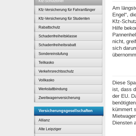
Kfz-Schutzbrief
Am längst
Kfz-Versicherung für Fahranfänger
Engel“, di
Kfz-Versicherung für Studenten
Kfz-Schutz
Hilfe bek
Rabattschutz
Pannenhelf
Schadenfreiheitsklasse
nicht, gre
Schadenfreiheitsrabatt
sich daru
Sondereinstufung
übernommen
Teilkasko
Verkehrsrechtsschutz
Vollkasko
Diese Span
ist, dass 
Werkstattbindung
der EU. Da
Zweitwagenversicherung
benötigten
kümmert si
Versicherungsgesellschaften
Mietwagen 
Allianz
Diensten a
Alte Leipziger