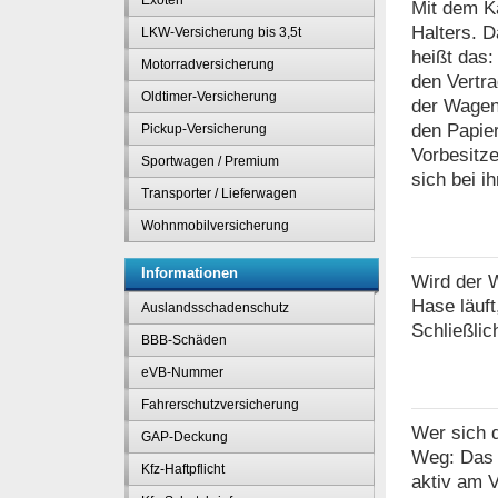
Exoten
Mit dem K
Halters. D
LKW-Versicherung bis 3,5t
heißt das:
Motorradversicherung
den Vertra
Oldtimer-Versicherung
der Wagen 
den Papier
Pickup-Versicherung
Vorbesitze
Sportwagen / Premium
sich bei i
Transporter / Lieferwagen
Wohnmobilversicherung
Informationen
Wird der W
Hase läuft
Auslandsschadenschutz
Schließlich
BBB-Schäden
eVB-Nummer
Fahrerschutzversicherung
Wer sich d
GAP-Deckung
Weg: Das 
Kfz-Haftpflicht
aktiv am V