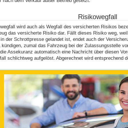
r nach dem Verkauf außer Betrieb gesetzt.
Risikowegfall
wegfall wird auch als Wegfall des versicherten Risikos bezei
ug das versicherte Risiko dar. Fällt dieses Risiko weg, wei
 in der Schrottpresse gelandet ist, endet auch der Versiche
a kündigen, zumal das Fahrzeug bei der Zulassungsstelle vor
ie Assekuranz automatisch eine Nachricht über diesen Vorg
all schlichtweg aufgelöst. Abgerechnet wird entsprechend de