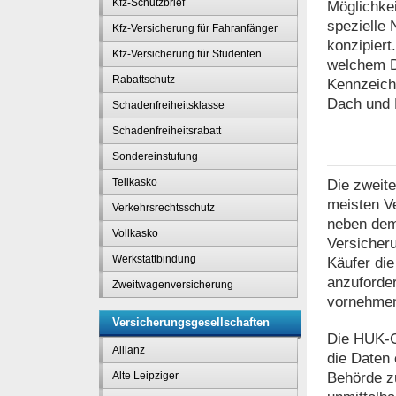
Kfz-Schutzbrief
Möglichkei
spezielle
Kfz-Versicherung für Fahranfänger
konzipiert
Kfz-Versicherung für Studenten
welchem Da
Rabattschutz
Kennzeich
Dach und 
Schadenfreiheitsklasse
Schadenfreiheitsrabatt
Sondereinstufung
Teilkasko
Die zweite
meisten Ve
Verkehrsrechtsschutz
neben dem 
Vollkasko
Versicher
Werkstattbindung
Käufer die
anzuforder
Zweitwagenversicherung
vornehmen,
Versicherungsgesellschaften
Die HUK-C
Allianz
die Daten 
Behörde z
Alte Leipziger