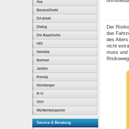
unmittelba
Axa
BavariaDirekt
DA direkt
Der Risiko
Dialog
das Fahrze
Die Bayerische
des Alters
HDI
nicht extr
muss und d
Helvetia
Risikowegf
Itzehoer
Janitos
Kravag
Nürnberger
R+V
VHV
Württembergische
Service & Beratung