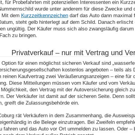
t, für Probefahrten mit potenziellen Interessenten ein Kurz
 Nummernschild wurde unter anderem für diese Zwecke und d
. Mit dem
Kurzzeitkennzeichen
darf das Auto dann maximal f
tum, steht gelb hinterlegt auf dem Schild. Danach erlischt
en ungültig. Der Käufer muss sich also zwangsläufig darum
Fach zu bringen.
Privatverkauf – nur mit Vertrag und V
 Option für einen möglichst sicheren Verkauf sind „wasserf
rsicherungsgesellschaften kostenlos angeboten – teils als
reinen Kaufvertrag zwei Veräußerungsanzeigen – eine für di
ung. Diese Mitteilungen müssen vom Käufer und vom Verkäuf
 Möglichkeit, den Vertrag mit der Autoversicherung gleich z
n. Der Verkäufer ist damit auf der sicheren Seite. Denn so
 greift die Zulassungsbehörde ein.
oburg rät Verkäufern in dem Zusammenhang, die Ausweispa
eigenhändig in die Belege einzutragen. Bei Zweifeln empfehl
u fahren und das Auto vor Ort ummelden zu lassen. Oder – 