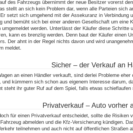
auf des Fahrzeugs übernimmt der neue Besitzer vorerst den
as stellt an sich kein Problem dar, wenn alle Parteien sich a
 Er setzt sich umgehend mit der Assekuranz in Verbindung u
g und bemüht sich bei einer anderen Gesellschaft um eine 
umgemeldet werden. Unterlässt der Käufer diese Schritte un
en, kann es brenzlig werden. Denn baut der Käufer einen Un
rs. Der ahnt in der Regel nichts davon und wird unangeneh
hm meldet.
Sicher – der Verkauf an H
agen an einen Händler verkauft, sind derlei Probleme eher 
, und kümmern sich schon aus eigenem Interesse darum, das
t steht ihr guter Ruf auf dem Spiel, falls etwas schieflaufen s
Privatverkauf – Auto vorher
och für einen Privatverkauf entscheidet, sollte die Risiken
Fahrzeug abmelden und die Kfz-Versicherung kündigen. Das 
erkehr teilnehmen und auch nicht auf öffentlichen Straßen a