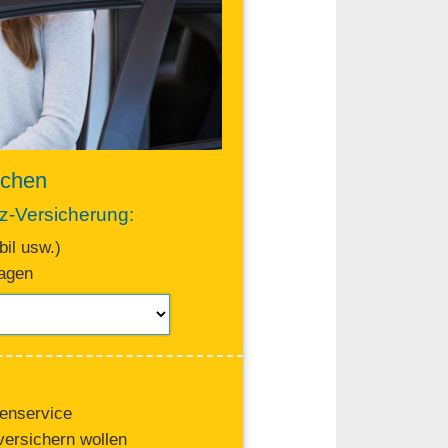
ichen
fz-Versicherung:
il usw.)
ragen
tenservice
versichern wollen