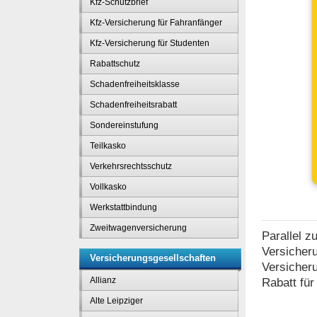
Kfz-Schutzbrief
Kfz-Versicherung für Fahranfänger
Kfz-Versicherung für Studenten
Rabattschutz
Schadenfreiheitsklasse
Schadenfreiheitsrabatt
Sondereinstufung
Teilkasko
Verkehrsrechtsschutz
Vollkasko
Werkstattbindung
Zweitwagenversicherung
Parallel z
Versicheru
Versicherungsgesellschaften
Versicheru
Allianz
Rabatt für
Alte Leipziger