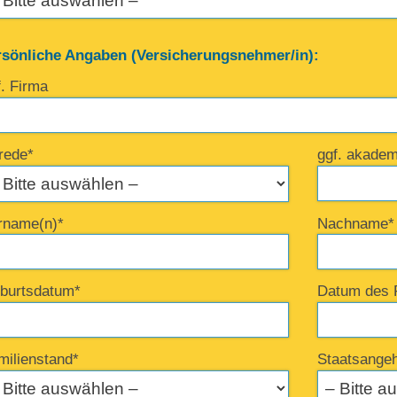
rsönliche Angaben (Versicherungsnehmer/in):
f. Firma
rede*
ggf. akadem
rname(n)*
Nachname*
burtsdatum*
Datum des 
milienstand*
Staatsangeh