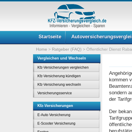
Startseite
Autoversicherungsvergle
Home
>
Ratgeber (FAQ)
>
Öffentlicher Dienst Raba
Vergleichen und Wechseln
Kfz-Versicherungen vergleichen
Angehörige
Kfz-Versicherung kündigen
kommen von
Kfz-Versicherung wechseln
Beamtenrab
sondern a
Versicherungsservice
der Tarifg
Kfz-Versicherungen
Der bekann
E-Auto Versicherung
Tarifgrupp
E-Scooter Versicherung
öffentlich
berufstäti