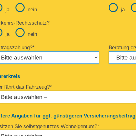
ja
nein
ja
rkehrs-Rechtsschutz?
ja
nein
itragszahlung?*
Beratung e
hrerkreis
r fährt das Fahrzeug?*
itere Angaben für ggf. günstigeren Versicherungsbeitrag
sitzen Sie selbstgenutztes Wohneigentum?*