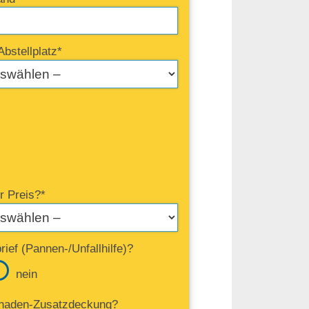
Abstellplatz*
r Preis?*
ief (Pannen-/Unfallhilfe)?
nein
haden-Zusatzdeckung?