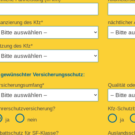
nanzierung des Kfz*
nächtlicher 
tzung des Kfz*
r gewünschter Versicherungsschutz:
rsicherungsumfang*
Qualität ode
hrerschutzversicherung?
Kfz-Schutzbr
ja
nein
ja
battschutz für SF-Klasse?
Auslandssc