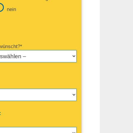
nein
rwünscht?*
: