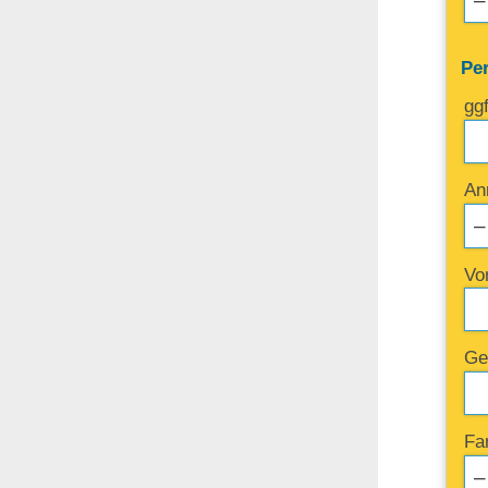
Pe
gg
An
Vo
Ge
Fa