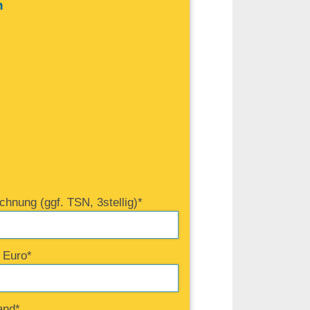
n
chnung (ggf. TSN, 3stellig)*
n Euro*
and*