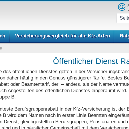
ich
Versicherungsvergleich für alle Kfz-Arten
Rat
tt
Öffentlicher Dienst R
 des öffentlichen Dienstes gelten in der Versicherungsbran
 daher häufig in den Genuss günstigerer Tarife. Bestes Bei
att oder Beamtentarif, der – anders, als der Name vermute
uch Angestellten des öffentlichen Dienstes eingeräumt wir
ruppe B.
teste Berufsgruppenrabatt in der Kfz-Versicherung ist der 
e B wird dem Namen nach in erster Linie Beamten eingeräumt,
en Dienst, gleichgestellten Berufsgruppen, Pensionären und d
g sind und in häuslicher Gemeinschaft mit dem Versicherun