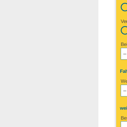
Ve
Be
Fa
We
we
Be