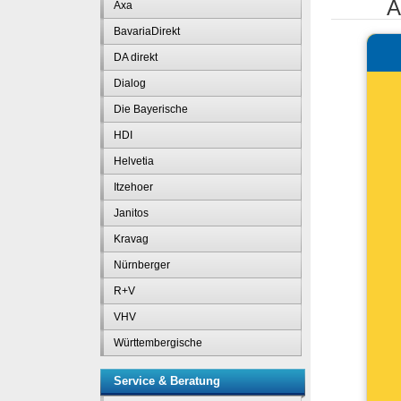
A
Axa
BavariaDirekt
DA direkt
Dialog
Die Bayerische
HDI
Helvetia
Itzehoer
Janitos
Kravag
Nürnberger
R+V
VHV
Württembergische
Service & Beratung