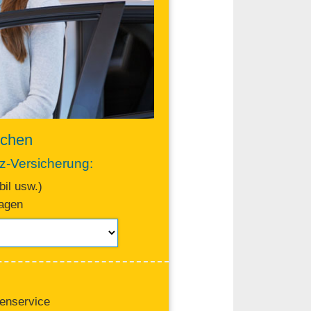
ichen
fz-Versicherung:
il usw.)
ragen
tenservice