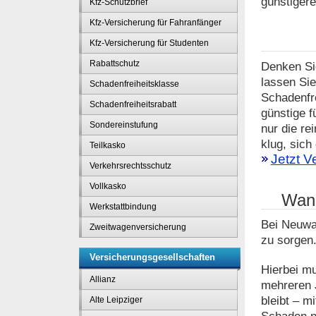
günstigere
Kfz-Schutzbrief
Kfz-Versicherung für Fahranfänger
Kfz-Versicherung für Studenten
Rabattschutz
Denken Si
lassen Sie
Schadenfreiheitsklasse
Schadenfre
Schadenfreiheitsrabatt
günstige f
Sondereinstufung
nur die re
klug, sich
Teilkasko
Jetzt V
Verkehrsrechtsschutz
Vollkasko
Wann
Werkstattbindung
Bei Neuwag
Zweitwagenversicherung
zu sorgen.
Versicherungsgesellschaften
Hierbei mu
Allianz
mehreren J
bleibt – m
Alte Leipziger