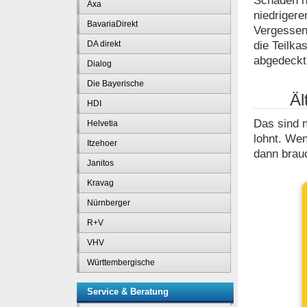
Schaden nu
Axa
niedrigere
BavariaDirekt
Vergessen 
die Teilka
DA direkt
abgedeckt
Dialog
Die Bayerische
Äl
HDI
Das sind n
Helvetia
lohnt. Wen
Itzehoer
dann brau
Janitos
Kravag
Nürnberger
R+V
VHV
Württembergische
Service & Beratung