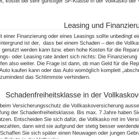
t, kostet bei sehr günstiger SF-Klasse in der Vollkasko der
Leasing und Finanzier
it einer Finanzierung oder eines Leasings sollte unbedingt
ntergrund ist der, dass bei einem Schaden – den die Vollkas
 genutzt werden kann bzw. eben hohe Kosten für die Reparatu
ngs- oder Leasing rate ändert sich nichts: Die Finanzierun
fen also weiter. Die Frage ist dann, ob man Geld für die Re
Auto kaufen kann oder das Auto womöglich komplett „abschre
zumindest das Schlimmste verhindern.
Schadenfreiheitsklasse in der Vollkasko
eim Versicherungsschutz die Vollkaskoversicherung aussetz
ung der Schadenfreiheitsklasse. Bis max. 7 Jahre haben Sie
tzen. Entscheiden Sie sich dafür, die Vollkasko mit im Vers
bezahlen, dann wird sie aufgrund der stetig besser werden
 Schaffen Sie sich später einen Neuwagen oder jungen Gebr