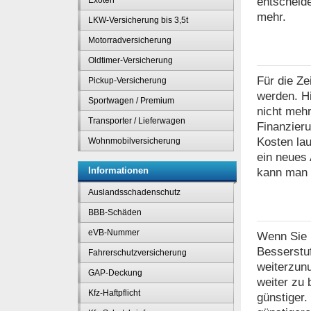
entscheide
Exoten
mehr.
LKW-Versicherung bis 3,5t
Motorradversicherung
Oldtimer-Versicherung
Für die Ze
Pickup-Versicherung
werden. Hi
Sportwagen / Premium
nicht mehr
Transporter / Lieferwagen
Finanzieru
Kosten lau
Wohnmobilversicherung
ein neues 
Informationen
kann man 
Auslandsschadenschutz
BBB-Schäden
eVB-Nummer
Wenn Sie b
Besserstuf
Fahrerschutzversicherung
weiterzunu
GAP-Deckung
weiter zu 
Kfz-Haftpflicht
günstiger.